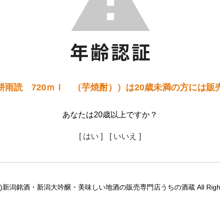
耕雨読 720ｍｌ （芋焼酎））は20歳未満の方には販
あなたは20歳以上ですか？
[ はい ]
[ いいえ ]
ht(c)新潟銘酒・新潟大吟醸・美味しい地酒の販売専門店うちの酒蔵 All Right R