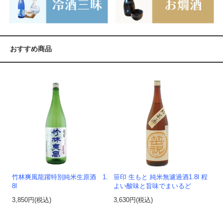
おすすめ商品
竹林爽風龍躍特別純米生原酒 1.
笹印 生もと 純米無濾過酒1.8l 程
8l
よい酸味と旨味でまいるど
3,850円(税込)
3,630円(税込)