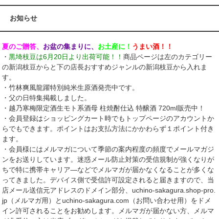
お知らせ
夏のご贈答、
お盆の集まりに、
お土産に！
うまい酒！！
・
黒埼枝豆は6月20日より出荷可能！！
商品ページは左のカテゴリー
の新潟枝豆からと下の店長おすすめジャンルの新潟枝豆から入れま
す。
・竹林爽風龍躍特別純米生原酒発売中です。
・父の日特集掲載しました。
・越乃寒梅限定酒生モト系酒母 柱焼酎仕込 特醸酒 720ml販売中！
・会員登録はショッピングカート時でもトップページのアカウントか
らでもできます。ポイントはお支払方法にかかわらず１ポイント付き
ます。
・会員様にはメルマガについて季節の案内程度の頻度でメールマガジ
ンをお送りしています。迷惑メール防止対策の受信規制が強くなりが
ちで特に携帯キャリア―などでメルマガが届かなくなることが多くな
ってきました。デバイス側で受信許可設定されると届きますので、当
店メール送信元アドレスのドメイン部分、uchino-sakagura.shop-pro.
jp（メルマガ用）とuchino-sakagura.com（お問い合わせ用）をドメ
イン許可されることをお勧めします。メルマガが届かない方、メルマ