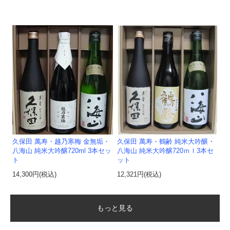
久保田 萬寿・越乃寒梅 金無垢・
久保田 萬寿・鶴齢 純米大吟醸・
八海山 純米大吟醸720ml 3本セッ
八海山 純米大吟醸720ｍｌ3本セ
ト
ット
14,300円(税込)
12,321円(税込)
もっと見る