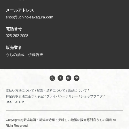
メールアドレス
shop@uchino-sakagura.com
電話番号
025-262-2008
販売業者
うちの酒蔵 伊藤哲夫
支払い方法について
/
配送・送料について
/
返品について
/
特定商取引法に基づく表記
/
プライバシーポリシー
/
ショップブログ
/
RSS
・
ATOM
Copyright(c)新潟銘酒・新潟大吟醸・美味しい地酒の販売専門店うちの酒蔵 All
Right Reserved.