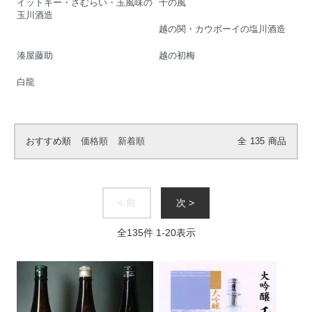
イットキー・さむらい・玉風味の
千の風
玉川酒造
越の関・カウボーイの塩川酒造
湊屋藤助
越の初梅
白龍
おすすめ順
価格順
新着順
全
135
商品
< 前
次 >
全
135
件
1
-
20
表示