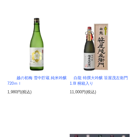
越の初梅 雪中貯蔵 純米吟醸
白龍 特撰大吟醸 笹屋茂左衛門
720ｍｌ
1.8l 桐箱入り
1,980円(税込)
11,000円(税込)