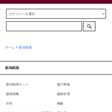
ホーム
>
新潟銘酒
新潟銘酒
新潟銘酒セット
越乃寒梅
越後鶴亀
越路吹雪
笹祝
鶴齢