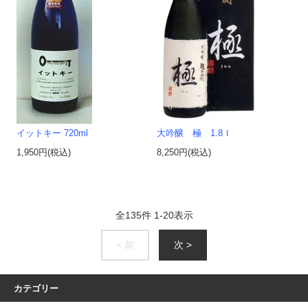
イットキー 720ml
大吟醸 極 1.8ｌ
1,950円(税込)
8,250円(税込)
全
135
件
1
-
20
表示
< 前
次 >
カテゴリー