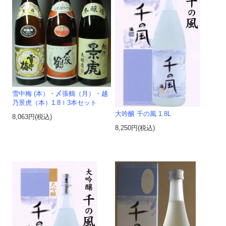
雪中梅 (本）・〆張鶴（月）・越
乃景虎（本）1.8ｌ3本セット
大吟醸 千の風 1.8L
8,063円(税込)
8,250円(税込)