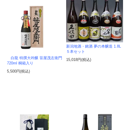
新潟地酒・銘酒 夢の本醸造 1.8L
５本セット
白龍 特撰大吟醸 笹屋茂左衛門
15,018円(税込)
720ml 桐箱入り
5,500円(税込)